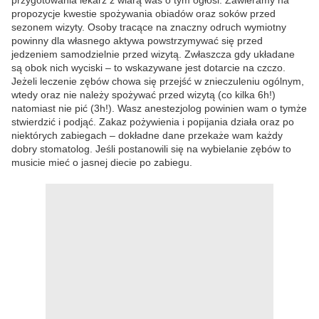
przygotowania lekarz z wiarą was o tym ogłosi. Zawieramy na
propozycje kwestie spożywania obiadów oraz soków przed
sezonem wizyty. Osoby tracące na znaczny odruch wymiotny
powinny dla własnego aktywa powstrzymywać się przed
jedzeniem samodzielnie przed wizytą. Zwłaszcza gdy układane
są obok nich wyciski – to wskazywane jest dotarcie na czczo.
Jeżeli leczenie zębów chowa się przejść w znieczuleniu ogólnym,
wtedy oraz nie należy spożywać przed wizytą (co kilka 6h!)
natomiast nie pić (3h!). Wasz anestezjolog powinien wam o tymże
stwierdzić i podjąć. Zakaz pożywienia i popijania działa oraz po
niektórych zabiegach – dokładne dane przekaże wam każdy
dobry stomatolog. Jeśli postanowili się na wybielanie zębów to
musicie mieć o jasnej diecie po zabiegu.