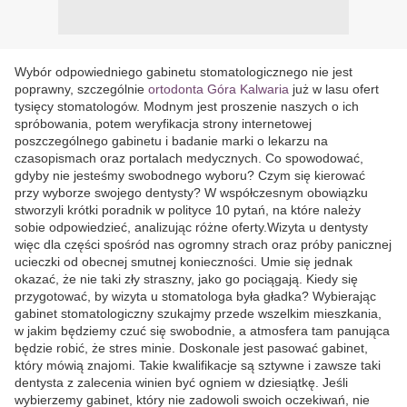
Wybór odpowiedniego gabinetu stomatologicznego nie jest
poprawny, szczególnie
ortodonta Góra Kalwaria
już w lasu ofert
tysięcy stomatologów. Modnym jest proszenie naszych o ich
spróbowania, potem weryfikacja strony internetowej
poszczególnego gabinetu i badanie marki o lekarzu na
czasopismach oraz portalach medycznych. Co spowodować,
gdyby nie jesteśmy swobodnego wyboru? Czym się kierować
przy wyborze swojego dentysty? W współczesnym obowiązku
stworzyli krótki poradnik w polityce 10 pytań, na które należy
sobie odpowiedzieć, analizując różne oferty.Wizyta u dentysty
więc dla części spośród nas ogromny strach oraz próby panicznej
ucieczki od obecnej smutnej konieczności. Umie się jednak
okazać, że nie taki zły straszny, jako go pociągają. Kiedy się
przygotować, by wizyta u stomatologa była gładka? Wybierając
gabinet stomatologiczny szukajmy przede wszelkim mieszkania,
w jakim będziemy czuć się swobodnie, a atmosfera tam panująca
będzie robić, że stres minie. Doskonale jest pasować gabinet,
który mówią znajomi. Takie kwalifikacje są sztywne i zawsze taki
dentysta z zalecenia winien być ogniem w dziesiątkę. Jeśli
wybierzemy gabinet, który nie zadowoli swoich oczekiwań, nie