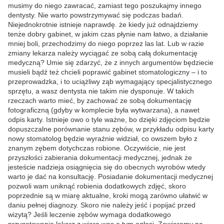
musimy do niego zawracać, zamiast tego poszukajmy innego
dentysty. Nie warto powstrzymywać się podczas badań.
Niejednokrotnie istnieje naprawdę. że kiedy już odnajdziemy
tenże dobry gabinet, w jakim czas płynie nam łatwo, a działanie
mniej boli, przechodzimy do niego poprzez las lat. Lub w razie
zmiany lekarza należy wyciągać ze sobą całą dokumentację
medyczną? Umie się zdarzyć, że z innych argumentów będziecie
musieli bądź też chcieli poprawić gabinet stomatologiczny – i to
przeprowadzka, i to uciążliwy ząb wymagający specjalistycznego
sprzętu, a wasz dentysta nie takim nie dysponuje. W takich
rzeczach warto mieć, by zachować ze sobą dokumentację
fotograficzną (gdyby w komplecie była wytwarzana), a nawet
odpis karty. Istnieje owo o tyle ważne, bo dzięki zdjęciom będzie
dopuszczalne porównanie stanu zębów, w przykładu odpisu karty
nowy stomatolog będzie wyraźnie widział, co owszem było z
znanym zębem dotychczas robione. Oczywiście, nie jest
przyszłości zabierania dokumentacji medycznej, jednak że
jesteście nadzieja osiągnięcia się do obecnych wyrobów wtedy
warto je dać na konsultację. Posiadanie dokumentacji medycznej
pozwoli wam uniknąć robienia dodatkowych zdjęć, skoro
poprzednie są w miarę aktualne, kroki mogą zarówno ułatwić w
daniu pełnej diagnozy. Skoro nie należy jeść i popijać przed
wizytą? Jeśli leczenie zębów wymaga dodatkowego