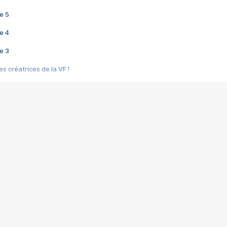
e 5
e 4
e 3
s créatrices de la VF !
e 2
e 1
e Mektoub My Love arrive enfin ! Rencontre avec Shaïn Boumedine et Sal
i : après Toni en famille
elle réalise le bouleversant Dites lui que je l'aime
ais ! Rencontre autour de Vie privée de Rebecca Zlotowski
 de Marguerite, Grave... Rencontre avec Ella Rumpf
 Les Rêveurs, un film intime sur la santé mentale