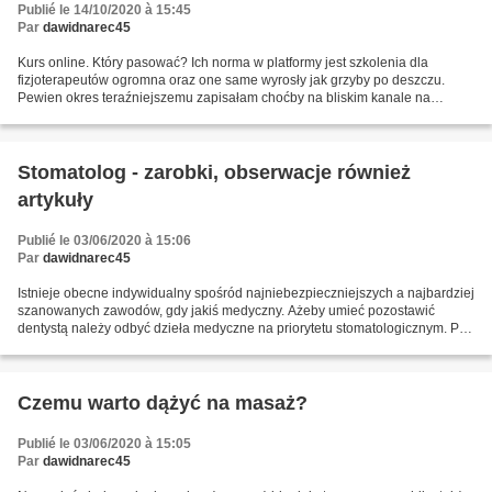
Publié le 14/10/2020 à 15:45
Par
dawidnarec45
Kurs online. Który pasować? Ich norma w platformy jest szkolenia dla
fizjoterapeutów ogromna oraz one same wyrosły jak grzyby po deszczu.
Pewien okres teraźniejszemu zapisałam choćby na bliskim kanale na
Twitterze, że 2017 toteż nie jest rok mobile, ani...
Stomatolog - zarobki, obserwacje również
artykuły
Publié le 03/06/2020 à 15:06
Par
dawidnarec45
Istnieje obecne indywidualny spośród najniebezpieczniejszych a najbardziej
szanowanych zawodów, gdy jakiś medyczny. Ażeby umieć pozostawić
dentystą należy odbyć dzieła medyczne na priorytetu stomatologicznym. Po
odbyciu studiów dochodzi się ograniczone...
Czemu warto dążyć na masaż?
Publié le 03/06/2020 à 15:05
Par
dawidnarec45