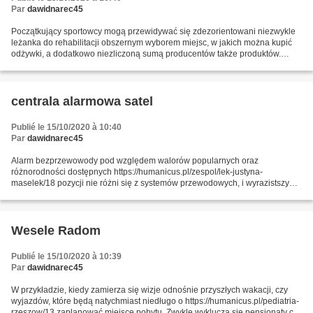
Par
dawidnarec45
Początkujący sportowcy mogą przewidywać się zdezorientowani niezwykle
leżanka do rehabilitacji obszernym wyborem miejsc, w jakich można kupić
odżywki, a dodatkowo niezliczoną sumą producentów także produktów.
Rzucanie się jedynie niewielką ceną żywności...
centrala alarmowa satel
Publié le 15/10/2020 à 10:40
Par
dawidnarec45
Alarm bezprzewowody pod względem walorów popularnych oraz
różnorodności dostępnych https://humanicus.pl/zespol/lek-justyna-
maselek/18 pozycji nie różni się z systemów przewodowych, i wyrazistszy
oraz szybszy montaż jest dodatkową myślą do jego zastosowania.O...
Wesele Radom
Publié le 15/10/2020 à 10:39
Par
dawidnarec45
W przykładzie, kiedy zamierza się wizje odnośnie przyszłych wakacji, czy
wyjazdów, które będą natychmiast niedługo o https://humanicus.pl/pediatria-
rzeszow/13 zaplanować miejsce pobytu. Zwykle wyklucza się pensjonaty czy