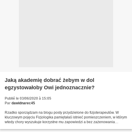
Jaką akademię dobrać żebym w dol
egzystowałoby Owi jednoznacznie?
Publié le 03/06/2020 à 15:05
Par
dawidnarec45
Rzadko sporządzam na blogu posty przydzielone do fizjoterapeutów. W
kluczowym pojęciu Fizjologika pamiętałaś istnieć pomieszczeniem, w którym
wtedy chory wyszukuje korzystne mu zapowiedzi a bez zażenowania
sprawdza o polskie modele anatomiczne Mam odwagę,...