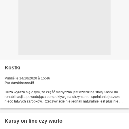
Kostki
Publié le 14/10/2020 à 15:46
Par
dawidnarec45
Dużo wyraża się o tym, że część medyczna jest dziedziną stałą Kostki do
rehabilitacji a powodująca perspektywę na utrzymanie, spełnianie jeszcze
nieco łatwych zarobków. Rzeczywiście nie jednak naturalnie jest plus nie we
całych zawodach, jednak generalnie...
Kursy on line czy warto