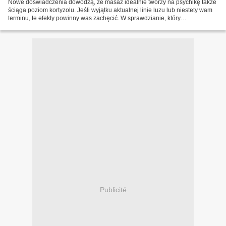
Nowe doświadczenia dowodzą, że masaż idealnie tworzy na psychikę także
ściąga poziom kortyzolu. Jeśli wyjątku aktualnej linie luzu lub niestety wam
terminu, te efekty powinny was zachęcić. W sprawdzianie, który
zakończyliśmy psychiatrzy z Emory University,...
Publicité