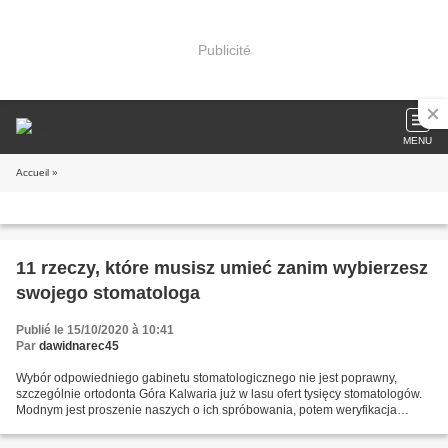
Publicité
MENU
Accueil
»
11 rzeczy, które musisz umieć zanim wybierzesz
swojego stomatologa
Publié le 15/10/2020 à 10:41
Par
dawidnarec45
Wybór odpowiedniego gabinetu stomatologicznego nie jest poprawny,
szczególnie ortodonta Góra Kalwaria już w lasu ofert tysięcy stomatologów.
Modnym jest proszenie naszych o ich spróbowania, potem weryfikacja
strony internetowej poszczególnego gabinetu...