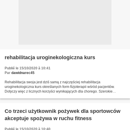
rehabilitacja uroginekologiczna kurs
Publié le 15/10/2020 à 10:41
Par
dawidnarec45
Rehabilitacja swoja jest dziś samą z najczęściej rehabilitacja
uroginekologiczna kurs określanych form fizjoterapii wśród pacjentów.
Dotyczy więc z licznych korzyści wynikających dla chorego. Szerokie
zastosowanie kuracji w bloku sprawia że mogą z niej...
Co trzeci użytkownik pożywek dla sportowców
akceptuje spożywa w ruchu fitness
Publié le 15/10/2020 à 10:40